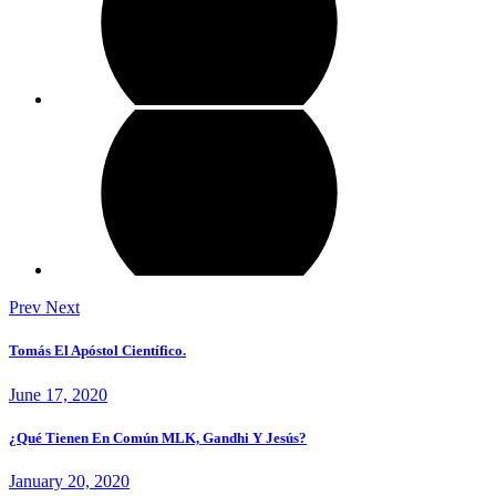
Prev
Next
Tomás El Apóstol Científico.
June 17, 2020
¿Qué Tienen En Común MLK, Gandhi Y Jesús?
January 20, 2020