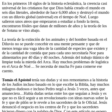
En los primeros 18 siglos de la historia eclesiástica, la creencia casi
universal de los cristianos fue que Dios había creado el mundo en
seis días literales, alrededor de hace 6,000 años y destruyó el mundo
con un diluvio global (universal) en el tiempo de Noé. Luego
salieron unos ateos que empezaron a estudiar a fondo la tierra,
encontraron fósiles que datan de millones de años y la teoría de los
de Sotana se vino abajo.
La teoría de la extinción de los animales y del hombre basada en el
Diluvio no se puede concebir en una mente pensante y que de
menos tenga una vaga idea de la cantidad de especies que existen y
de la cantidad de comida que para cada uno necesitaría Noe para
alimentarlos por 40 días y 40 noches. Además del trabajo titánico de
limpiar toda la mierda del Arca. Hay muchos problemas de logística
en el Arca de Noé… Se necesita de mucha Fe para comerse ese
cuento.
Tomás el Apóstol
tenía sus dudas y si nos remontamos a la historia
de los Judíos incluso basado en lo que escribe la Biblia, hay muchos
milagros dudosos e incluso Pedro negó a Jesús 3 veces, antes que
amaneciera…Había dudas serias entre los que seguían a Jesús y es
que no es fácil seguir a un revolucionario con ideas nuevas sobre la
fe y que de pilón se le revele a los sacerdotes de la fe Oficial. Jesús
denunció el negocio en los centros de Fe y que los sacerdotes
hicieran dinero con la palabra de Dios. Con este artículo no espero