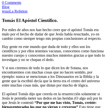
0 Comments
Blog
jesus
La Religion
Tomás El Apóstol Científico.
Por miles de años nos han hecho creer que el apóstol Tomás era
malo por el hecho de dudar de que Jesús había resucitado, yo en
cambio como siempre tengo mis propias conclusiones al respecto.
Hay gente en este mundo que duda de todo y ellos son los
científicos y por ellos tenemos vacunas, conocemos como funciona
nuestro cuerpo y conocemos muchos misterios gracias a que todo lo
investigan y no se chupan el dedo.
Y si nos creemos de todo lo que dicen los de Sotana, nos
encontraremos con muchas cosas que no hacen sentido, por
ejemplo: nunca se mencionan a los Dinosaurios en la Biblia y la
gente que la escribió decía que la tierra era el centro del universo
entre muchas cosas más, que distan por mucho de lógica.
El apóstol Tomás dijo que creería en la resurrección solamente si
Jesús le permitía meter sus dedos en las heridas (O algo así) por lo
que Jesús le contestó
“Por que me has visto, Tomás, creíste:
bienaventurados los que no vieron y creyeron”
Esto tiene que