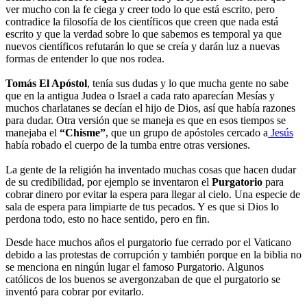
ver mucho con la fe ciega y creer todo lo que está escrito, pero
contradice la filosofía de los científicos que creen que nada está
escrito y que la verdad sobre lo que sabemos es temporal ya que
nuevos científicos refutarán lo que se creía y darán luz a nuevas
formas de entender lo que nos rodea.
Tomás El Apóstol
, tenía sus dudas y lo que mucha gente no sabe
que en la antigua Judea o Israel a cada rato aparecían Mesías y
muchos charlatanes se decían el hijo de Dios, así que había razones
para dudar. Otra versión que se maneja es que en esos tiempos se
manejaba el
“Chisme”
, que un grupo de apóstoles cercado a
Jesús
había robado el cuerpo de la tumba entre otras versiones.
La gente de la religión ha inventado muchas cosas que hacen dudar
de su credibilidad, por ejemplo se inventaron el
Purgatorio
para
cobrar dinero por evitar la espera para llegar al cielo. Una especie de
sala de espera para limpiarte de tus pecados. Y es que si Dios lo
perdona todo, esto no hace sentido, pero en fin.
Desde hace muchos años el purgatorio fue cerrado por el Vaticano
debido a las protestas de corrupción y también porque en la biblia no
se menciona en ningún lugar el famoso Purgatorio. Algunos
católicos de los buenos se avergonzaban de que el purgatorio se
inventó para cobrar por evitarlo.