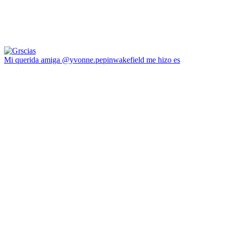
Mi querida amiga @yvonne.pepinwakefield me hizo es