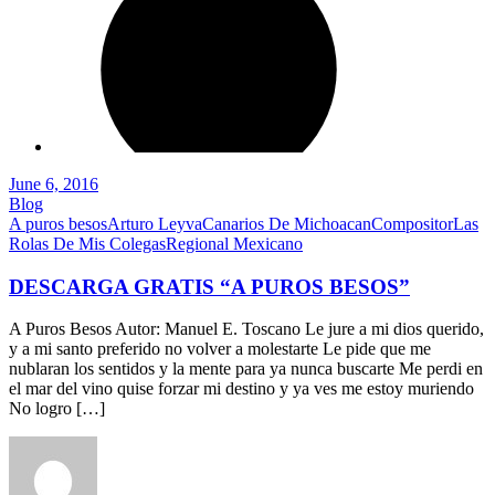
June 6, 2016
Blog
A puros besos
Arturo Leyva
Canarios De Michoacan
Compositor
Las
Rolas De Mis Colegas
Regional Mexicano
DESCARGA GRATIS “A PUROS BESOS”
A Puros Besos Autor: Manuel E. Toscano Le jure a mi dios querido,
y a mi santo preferido no volver a molestarte Le pide que me
nublaran los sentidos y la mente para ya nunca buscarte Me perdi en
el mar del vino quise forzar mi destino y ya ves me estoy muriendo
No logro […]