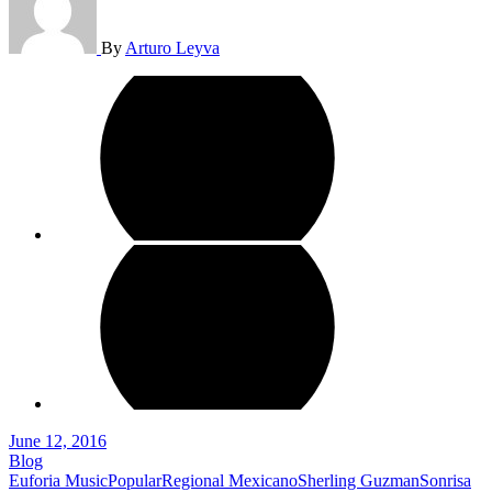
By
Arturo Leyva
June 12, 2016
Blog
Euforia Music
Popular
Regional Mexicano
Sherling Guzman
Sonrisa