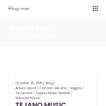
Siggno Tag
Home
Posts tagged "Siggno"
October 25, 2015
Blog
Arturo Leyva
Cancion del Ano
Siggno
Te Llevare
Tejano Music Awards
Wences ROmo
TEJANO MUSIC