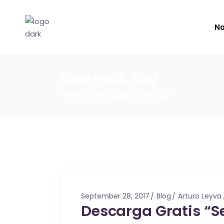
No
free mp3 Tag
Home
Posts tagged "free mp3"
September 28, 2017
Blog
Arturo Leyva
Descarga Gratis “Se