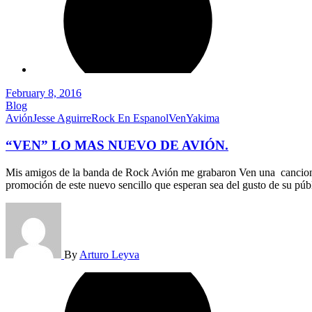
February 8, 2016
Blog
Avión
Jesse Aguirre
Rock En Espanol
Ven
Yakima
“VEN” LO MAS NUEVO DE AVIÓN.
Mis amigos de la banda de Rock Avión me grabaron Ven una cancion q
promoción de este nuevo sencillo que esperan sea del gusto de su púb
By
Arturo Leyva