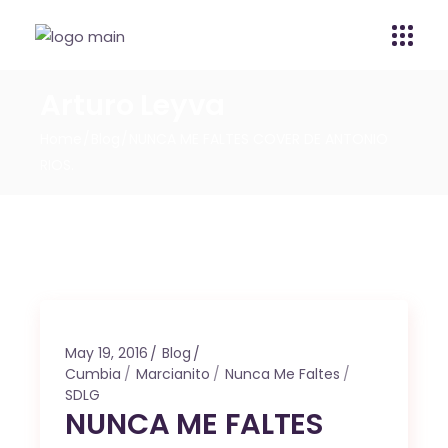
Arturo Leyva
Home
Blog
NUNCA ME FALTES COVER DE ANTONIO
RIOS.
May 19, 2016
Blog
Cumbia
Marcianito
Nunca Me Faltes
SDLG
NUNCA ME FALTES