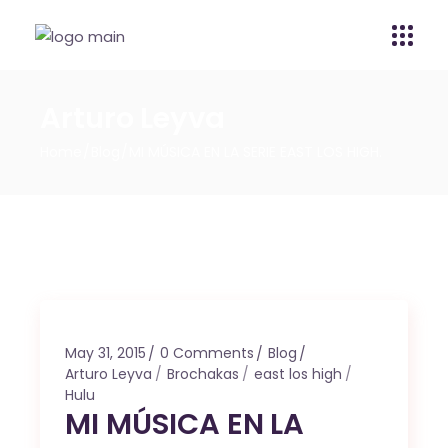
Arturo Leyva
Home
Blog
MI MÚSICA EN LA SERIE EAST LOS HIGH.
May 31, 2015
0 Comments
Blog
Arturo Leyva
Brochakas
east los high
Hulu
MI MÚSICA EN LA