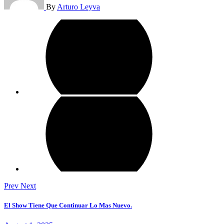
By
Arturo Leyva
Prev
Next
El Show Tiene Que Continuar Lo Mas Nuevo.