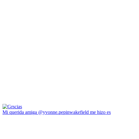
Mi querida amiga @yvonne.pepinwakefield me hizo es