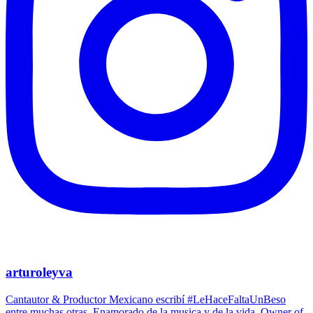
arturoleyva
Cantautor & Productor Mexicano escribí #LeHaceFaltaUnBeso
entre muchas otras. Enamorado de la musica y de la vida. Owner of