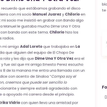
bl
s
recuerdo que estábamos grabando el disco
te
Sierra con mi socio
Manuel Juarez
y
Chilorio
en
z
mi socio me insistió en grabar con Banda algo
 a Manuel le gustaba mucho Dime Una Y Otra
con banda con este tema.
Chilorio
hizo los
 radios.
n mi amigo
Adal Loreto
que trabajaba en
La
 dia que alguien del equipo de El Chapo De
a rola y les dijo que
Dime Una Y Otra Vez
era el
a
y fue así que mi amigo Ernesto Perez escucho
las 8 de la manana me entra una llamada con un
dice con acento de Sinaloa “
Compa soy el
, creemos que puede ser sencillo lo
Fo
ocionante y siempre estaré agradecido con
 a apoyado mi carrera desde el principio.
Erika Vidrio
con quien llevo una amistad por