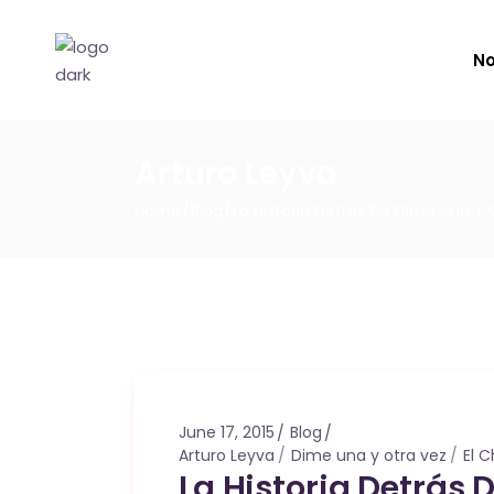
No
Arturo Leyva
Home
Blog
La Historia Detrás De Dime Una Y 
June 17, 2015
Blog
Arturo Leyva
Dime una y otra vez
El 
La Historia Detrás 