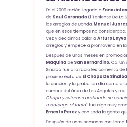
En el 2009 recién llegado a
Fonozinta
de
Saul Coronado
El Teniente De La 
los arreglos de Banda.
Manuel Juare
que en esos tiempos no consideraba,
Vez y decidimos calar a
Arturo Leyva
arreglos y empece a promoverla en las
Después de unos meses en promoció
Maquina
de
San Bernardino
, Ca. Un
Sinaloa fue a la radio les comento de l
próximo éxito de
El Chapo De Sinalo
la cancion y la grabo. Un día como a 
numero del área de Los Angeles y me 
Chapo y estamos grabando su cancion
mantengo al tanto
” fue algo muy em
Ernesto Perez
y con toda la gente que
Después de unas semanas me llama