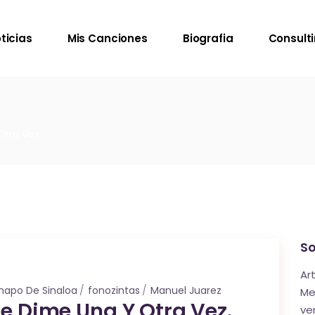
ticias
Mis Canciones
Biografia
Consult
Otra Vez.
So
Ar
Chapo De Sinaloa
fonozintas
Manuel Juarez
Me
De Dime Una Y Otra Vez.
ve